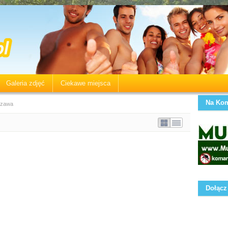
Galeria zdjęć
Ciekawe miejsca
Na Kom
szawa
Dołącz