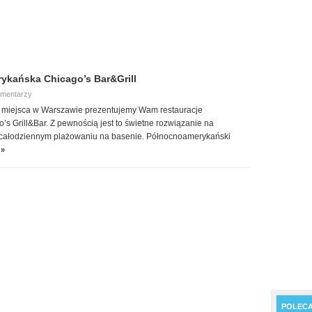
rykańska Chicago’s Bar&Grill
omentarzy
e miejsca w Warszawie prezentujemy Wam restauracje
s Grill&Bar. Z pewnością jest to świetne rozwiązanie na
całodziennym plażowaniu na basenie. Północnoamerykański
 »
POLEC