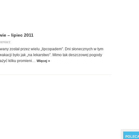
ie – lipiec 2011
mentarz
zwany został przez wielu „lipcopadem”. Dni słonecznych w tym
akacji było jak „na lekarstwo”. Mimo tak deszczowej pogody
zażyć kilku promieni…
Więcej »
POLEC