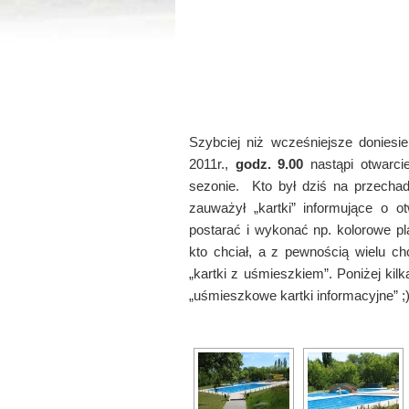
Szybciej niż wcześniejsze doniesi
2011r.,
godz. 9.00
nastąpi otwarci
sezonie. Kto był dziś na przecha
zauważył „kartki” informujące o o
postarać i wykonać np. kolorowe pl
kto chciał, a z pewnością wielu chc
„kartki z uśmieszkiem”. Poniżej ki
„uśmieszkowe kartki informacyjne” ;)