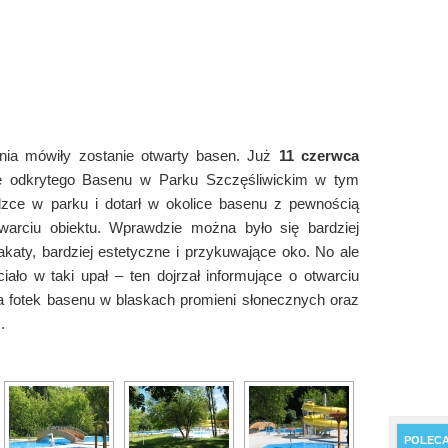
enia mówiły zostanie otwarty basen. Już
11 czerwca
e odkrytego Basenu w Parku Szczęśliwickim w tym
dzce w parku i dotarł w okolice basenu z pewnością
twarciu obiektu. Wprawdzie można było się bardziej
akaty, bardziej estetyczne i przykuwające oko. No ale
iało w taki upał – ten dojrzał informujące o otwarciu
lka fotek basenu w blaskach promieni słonecznych oraz
.
POLEC