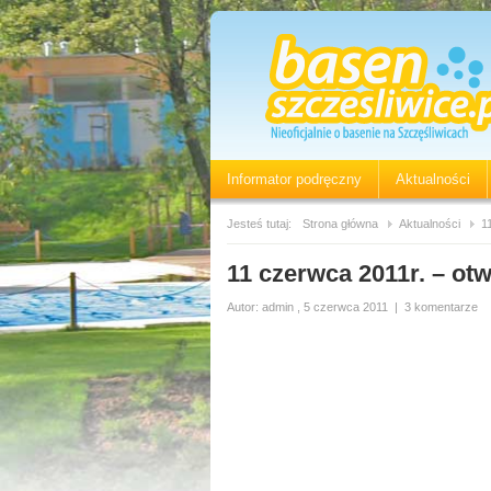
Informator podręczny
Aktualności
Jesteś tutaj:
Strona główna
Aktualności
1
11 czerwca 2011r. – ot
Autor:
admin
, 5 czerwca 2011
|
3 komentarze