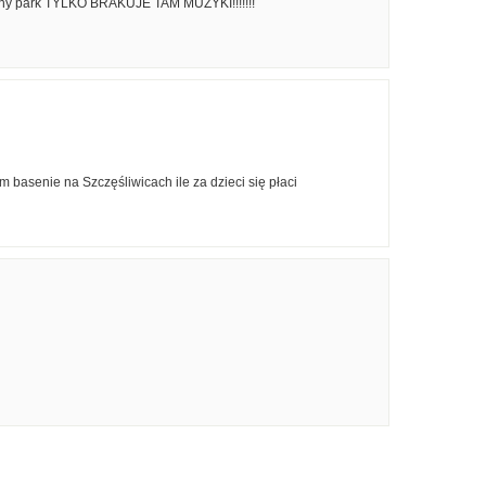
fajny park TYLKO BRAKUJE TAM MUZYKI!!!!!!!
ym basenie na Szczęśliwicach ile za dzieci się płaci