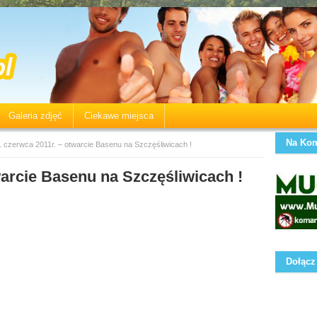
Galeria zdjęć
Ciekawe miejsca
Na Kom
1 czerwca 2011r. – otwarcie Basenu na Szczęśliwicach !
warcie Basenu na Szczęśliwicach !
Dołącz